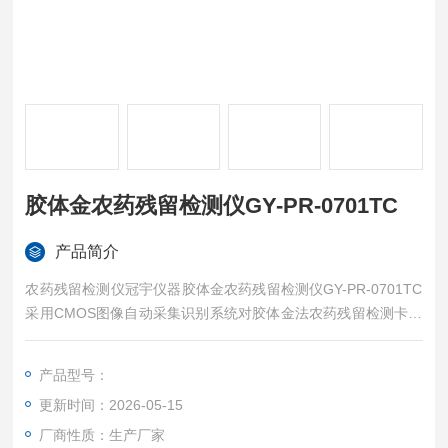
胶体金农药残留检测仪GY-PR-0701TC
产品简介
农药残留检测仪冠宇仪器胶体金农药残留检测仪GY-PR-0701TC
采用CMOS图像自动采集识别系统对胶体金法农药残留检测卡进
行数据采集读数，自动识别CT线位置，支持色度、CT比值等多
拟合方式，可定制扫码功能，上机检测时间＜5S，精准判定阴阳
产品型号：
性及合格性，是保障农产品“舌尖安全"的关键利器。
更新时间：2026-05-15
厂商性质：生产厂家