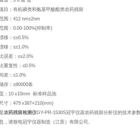
项目：有机磷类和氨基甲酸酯类农药残留
围：412 nm±2nm
围：0.00-100%(抑制率)
漂移：≤±0.5%
漂移：≤±1.0%
比误差：≤±2.0%
比重复性：≤0.5%
间差：≤1.0%
储存：≥80000条
皿：10 x10mm 标准样品池
寸：479 x387×210(mm)
是
农药残留检测仪
GY-PR-1530S冠宇仪器农药残留分析仪的技术
息，请致电冠宇仪器制造（江苏）有限公司。