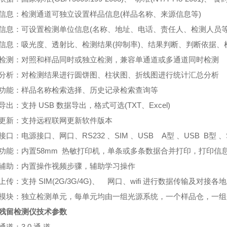
信息：检测通道可独立设置样品信息(样品名称、来源信息等)
信息：可设置检测单位信息(名称、地址、电话、责任人、检测人员等
信息：吸光度、透射比、检测结果(抑制率)、结果判断、判断依据、
检测：对照和样品同时或独立检测，兼容单通道或多通道同时检测
分析：对检测结果进行圆饼图、柱状图、折线图进行统计汇总分析
功能：样品名称检索选择、历史记录检索查询等
导出：支持 USB 数据导出，格式可选(TXT、Excel)
更新：支持远程联网更新软件版本
接口：电源接口、网口、RS232 、SIM 、USB A型 、USB B型 、
功能：内置58mm 热敏打印机，单条或多条数据合并打印，打印信
辅助：内置操作视频步骤，辅助学习操作
上传：支持 SIM(2G/3G/4G)、 网口、wifi 进行数据传输及对接
模块：独立检测单元，每单元均由一组光源系统，一个样品仓，一组
残留检测仪
技术参数
通道：3 0 通 道