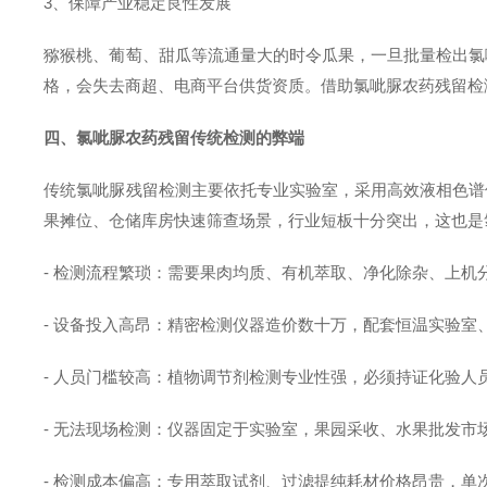
3、保障产业稳定良性发展
猕猴桃、葡萄、甜瓜等流通量大的时令瓜果，一旦批量检出氯
格，会失去商超、电商平台供货资质。借助氯呲脲农药残留检
四、氯呲脲农药残留传统检测的弊端
传统氯呲脲残留检测主要依托专业实验室，采用高效液相色谱
果摊位、仓储库房快速筛查场景，行业短板十分突出，这也是
- 检测流程繁琐：需要果肉均质、有机萃取、净化除杂、上机
- 设备投入高昂：精密检测仪器造价数十万，配套恒温实验
- 人员门槛较高：植物调节剂检测专业性强，必须持证化验
- 无法现场检测：仪器固定于实验室，果园采收、水果批发
- 检测成本偏高：专用萃取试剂、过滤提纯耗材价格昂贵，