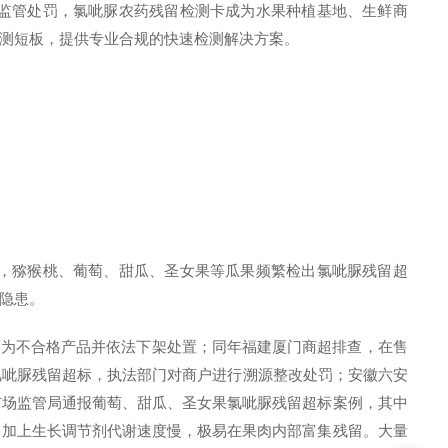
监管处罚，氯呲脲农药残留检测卡成为水果种植基地、生鲜商
测短板，提供专业合规的快速检测解决方案。
，猕猴桃、葡萄、甜瓜、圣女果等瓜果频繁检出氯呲脲残留超
隐患。
值，判定为不合格产品并依法下架处置；同年福建厦门商超排查，在售
氯呲脲残留超标，执法部门对商户进行溯源整改处罚；安徽六安
市场监管局通报葡萄、甜瓜、圣女果氯呲脲残留超标案例，其中
，加上生长调节剂代谢速度慢，极易在果肉内部富集残留。大量