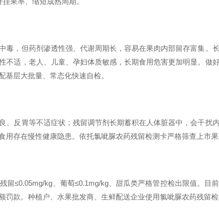
升挂果率、缩短成熟周期。
中毒，但药剂渗透性强、代谢周期长，容易在果肉内部留存富集。
性不适，老人、儿童、孕妇体质敏感，长期食用危害更加明显。做
配基层大批量、常态化快速自检。
良、反胃等不适症状；残留调节剂长期蓄积在人体脏器中，会干扰
食用存在慢性健康隐患。依托氯呲脲农药残留检测卡严格筛查上市果
脲残留≤0.05mg/kg、葡萄≤0.1mg/kg、甜瓜类严格管控检出
额罚款。种植户、水果批发商、生鲜配送企业使用氯呲脲农药残留检