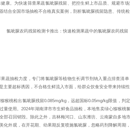
体健康。为快速筛查果蔬氯呲脲残留、把控生鲜上市品质、规避市场
器结合全国市场抽检不合格真实案例，剖析氯呲脲残留隐患、传统检
鲜果蔬抽检力度，专门将氯呲脲等植物生长调节剂纳入重点排查清单
是主要超标诱因，不合格生鲜流入市面，给群众饮食安全带来持续性
猴桃检出氯呲脲残留0.085mg/kg，远超国标0.05mg/kg限
过量使用。2024年湖南津市市生鲜食品抽检，本地售卖绿心猕猴桃
全部召回销毁。除此之外，吉林梅河口、山东潍坊、云南蒙自多地
美化外观，在开花期、幼果期反复喷施氯呲脲，忽略药剂降解周期