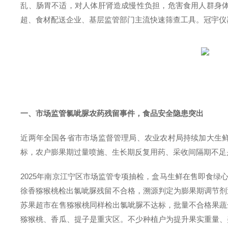
乱、肠胃不适，对人体肝肾造成慢性负担，危害食用人群身
超、食材配送企业、基层监管部门主流快速筛查工具。冠宇仪
一、市场监管氯呲脲农药残留事件，食品安全隐患突出
近两年全国各省市市场监督管理局、农业农村局持续加大生
标，农户膨果期过量喷施、生长期反复用药、采收间隔期不足
2025年南京江宁区市场监管专项抽检，盒马生鲜在售即食绿心猕
徐香猕猴桃检出氯呲脲残留不合格，溯源判定为膨果期调节剂
苏果超市在售猕猴桃同样检出氯呲脲不达标，批量不合格果蔬
猕猴桃、香瓜、提子是重灾区。不少种植户为提升果实重量、