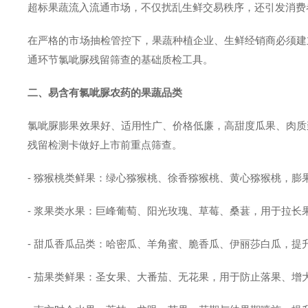
超标果蔬流入流通市场，不仅扰乱生鲜交易秩序，还引发消费
在严格的市场抽检管控下，果蔬种植企业、生鲜经销商必须建
通环节氯呲脲残留筛查的基础质检工具。
二、易含有氯呲脲农药的果蔬品类
氯呲脲膨果效果好、适用性广、价格低廉，高甜度瓜果、肉质
残留检测卡做好上市前重点筛查。
- 猕猴桃类鲜果：绿心猕猴桃、徐香猕猴桃、黄心猕猴桃，
- 浆果类水果：巨峰葡萄、阳光玫瑰、草莓、桑葚，用于拉长
- 甜瓜香瓜品类：哈密瓜、羊角蜜、脆香瓜、伊丽莎白瓜，
- 茄果类鲜果：圣女果、大番茄、无花果，用于防止落果、增