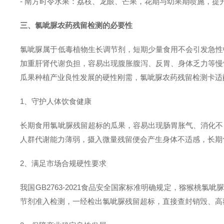
- 南方时令水果：荔枝、龙眼、芒果，花期与幼果期喷施，提
三、氯呲脲农药残留检测的必要性
氯呲脲属于低毒植物生长调节剂，短期少量食用不会引发急性
加重肝肾代谢负担，容易出现腹胀腹泻、反胃、身体乏力等慢
瓜果种植产业良性发展的硬性刚需，氯呲脲农药残留检测卡适
1、守护人体饮食健康
长期食用氯呲脲残留超标的瓜果，容易出现肠胃胀气、消化不
人群代谢能力薄弱，摄入微量残留便会产生身体不适感，长期
2、满足市场合规硬性要求
我国
GB2763-2021食品安全国家标准明确规定，猕猴桃氯呲
节剂准入检测，一经检出氯呲脲残留超标，直接查封销毁、高