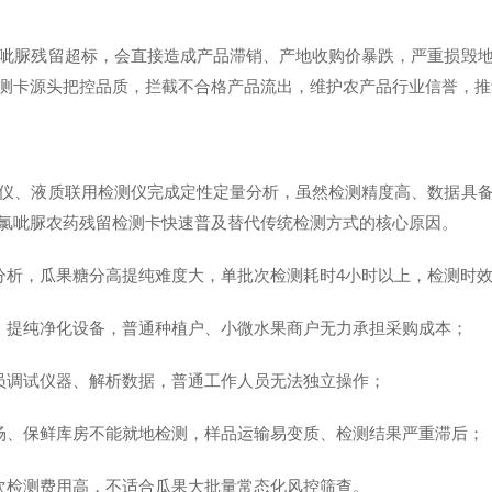
呲脲残留超标，会直接造成产品滞销、产地收购价暴跌，严重损毁
测卡源头把控品质，拦截不合格产品流出，维护农产品行业信誉，推
仪、液质联用检测仪完成定性定量分析，虽然检测精度高、数据具
氯呲脲农药残留检测卡快速普及替代传统检测方式的核心原因。
分析，瓜果糖分高提纯难度大，单批次检测耗时4小时以上，检测时
室、提纯净化设备，普通种植户、小微水果商户无力承担采购成本；
人员调试仪器、解析数据，普通工作人员无法独立操作；
市场、保鲜库房不能就地检测，样品运输易变质、检测结果严重滞后；
单次检测费用高，不适合瓜果大批量常态化风控筛查。