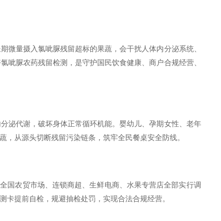
长期微量摄入氯呲脲残留超标的果蔬，会干扰人体内分泌系统、
好氯呲脲农药残留检测，是守护国民饮食健康、商户合规经营、
内分泌代谢，破坏身体正常循环机能。婴幼儿、孕期女性、老年
蔬，从源头切断残留污染链条，筑牢全民餐桌安全防线。
限值。目前全国农贸市场、连锁商超、生鲜电商、水果专营店全部实行调
测卡提前自检，规避抽检处罚，实现合法合规经营。