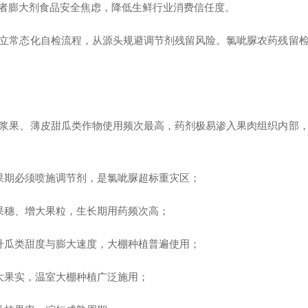
者膨大剂食品安全焦虑，降低生鲜行业消费信任度。
立常态化自检流程，从源头规避调节剂残留风险。氯呲脲农药残留
浆果、薄皮甜瓜类作物使用频次最高，药剂极易渗入果肉组织内部
膨果期必须喷施调节剂，是氯呲脲超标重灾区；
果穗、增大果粒，生长期用药频次高；
提升瓜类甜度与膨大速度，大棚种植普遍使用；
大果实，温室大棚种植广泛施用；