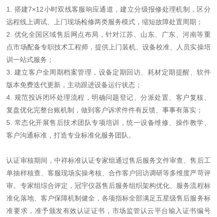
1. 搭建7×12小时双线客服响应通道，建立分级报修处理机制，区分
远程线上调试、上门现场检修两类服务模式，缩短故障处置周期；
2.
优化
全国区域售后网点布局，针对江苏、山东、广东、河南等重
点市场配备专职技术工程师，提供上门装机、设备校准、人员实操培
训一站式服务；
3. 建立客户全周期档案管理，设备定期回访、耗材定期提醒、软件
版本免费迭代更新，主动跟进设备运行状态；
4. 规范投诉闭环处理流程，明确问题登记、分派处置、客户复核、
复盘优化完整台账机制，做到客户诉求件件有反馈、事事有落实；
5. 常态化开展售后技术团队专项培训，统一设备维修、操作教学、
客户沟通标准，打造专业标准化服务团队。
认证审核期间，中祥标准认证专家组通过售后服务文件审查、售后工
单抽样核查、客服现场实操考核、合作客户回访调研等多维度严苛评
审。专家组综合评定，冠宇仪器售后服务组织架构优化、服务流程标
准化落地、客户保障机制健全，各项指标全部满足五星级售后服务标
准要求，准予颁发有效认证证书，市场监管认云平台输入证书编号