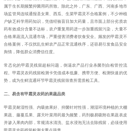
属于生长期频繁抑菌用药所致。除此之外，广东、广西、河南多地市
场监管局连续通报圣女果、西瓜、生菜甲霜灵不合格案例，不少种植
户缺乏科学用药知识，凭借经验盲目加大药量，且市面上部分劣质农
药有效成分含量不达标，农户重复用药进一步加重残留污染，大量不
合格果蔬流入流通市场，严重侵害消费者饮食安全。频发的甲霜灵不
合格案例，不仅扰乱生鲜农产品正常流通秩序，还容易引发食品安全
舆情，降低群众消费信任度。
常态化的甲霜灵残留超标问题，倒逼农产品行业杀菌剂自检管控流
程。甲霜灵农药残留检测卡凭借成本低廉、携带方便、检测快速的优
势，成为生鲜流通环节甲霜灵残留筛查所需质检工具。
二、易含有甲霜灵农药的果蔬品类
甲霜灵耐湿性强、内吸效果好、抑菌针对性强，潮湿环境种植的大棚
果蔬、藤蔓瓜果、露天叶菜用药最为频繁，药剂极易吸附在果蔬表皮
并渗入果肉内部，常规清水清洗、盐水浸泡无法去除残留，必须使用
甲霜灵农药残留检测卡重点筛查。