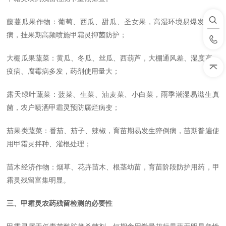
藤蔓瓜果作物：葡萄、西瓜、甜瓜、圣女果，高湿环境易爆发霜霉
病，挂果期高频喷施甲霜灵抑菌防护；
大棚瓜果蔬菜：黄瓜、冬瓜、丝瓜、西葫芦，大棚通风差、湿度高，
疫病、腐霉病多发，药剂使用量大；
露天绿叶蔬菜：菠菜、生菜、油麦菜、小白菜，雨季潮湿易滋生真
菌，农户喷洒甲霜灵预防腐烂病变；
茄果类蔬菜：番茄、茄子、辣椒，育苗期易发生猝倒病，苗期普遍使
用甲霜灵拌种、灌根处理；
苗木经济作物：烟草、花卉苗木、根茎幼苗，育苗阶段防护用药，甲
霜灵残留富集明显。
三、甲霜灵农药残留检测的必要性