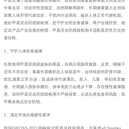
甲霜灵属于低毒苯酰胺类杀菌剂，短期食用微量超标果蔬无明显急性
中毒反应，但化学性质稳定、自然降解周期长，长期微量摄入会持续
加重人体肝肾代谢负担，干扰内分泌系统，破坏人体正常代谢机能。
做好甲霜灵农药残留检测，是守护全民饮食健康、商户合规经营、稳
定农产品产业发展的刚需，甲霜灵农药残留检测卡适配基层常态化快
速自检。
1、守护人体饮食健康
长期食用甲霜灵残留超标的果蔬，容易出现肠胃腹胀、反胃、咽喉干
涩等不良症状；毒素长期蓄积在人体脏器中，会持续损伤肝肾功能，
扰乱激素正常分泌，造成身体代谢紊乱。老人、儿童、孕妇体质敏
感，长期摄入残留杀菌剂，身体免疫力会逐步下降，存在慢性健康隐
患。依托甲霜灵农药残留检测卡严格筛查，从源头降低食用风险，筑
牢餐桌食品安全防线。
2、满足市场合规硬性要求
我国GB2763-2021明确规定甲霜灵残留限值：瓜果类≤0.5mg/kg、