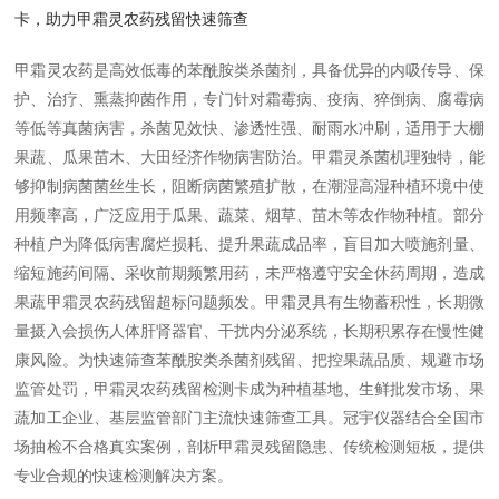
卡，助力甲霜灵农药残留快速筛查
甲霜灵农药是高效低毒的苯酰胺类杀菌剂，具备优异的内吸传导、保
护、治疗、熏蒸抑菌作用，专门针对霜霉病、疫病、猝倒病、腐霉病
等低等真菌病害，杀菌见效快、渗透性强、耐雨水冲刷，适用于大棚
果蔬、瓜果苗木、大田经济作物病害防治。甲霜灵杀菌机理独特，能
够抑制病菌菌丝生长，阻断病菌繁殖扩散，在潮湿高湿种植环境中使
用频率高，广泛应用于瓜果、蔬菜、烟草、苗木等农作物种植。部分
种植户为降低病害腐烂损耗、提升果蔬成品率，盲目加大喷施剂量、
缩短施药间隔、采收前期频繁用药，未严格遵守安全休药周期，造成
果蔬甲霜灵农药残留超标问题频发。甲霜灵具有生物蓄积性，长期微
量摄入会损伤人体肝肾器官、干扰内分泌系统，长期积累存在慢性健
康风险。为快速筛查苯酰胺类杀菌剂残留、把控果蔬品质、规避市场
监管处罚，甲霜灵农药残留检测卡成为种植基地、生鲜批发市场、果
蔬加工企业、基层监管部门主流快速筛查工具。冠宇仪器结合全国市
场抽检不合格真实案例，剖析甲霜灵残留隐患、传统检测短板，提供
专业合规的快速检测解决方案。