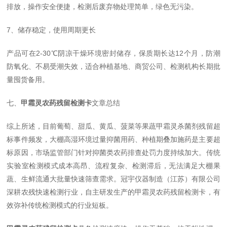
排放，操作安全便捷，检测后废弃物处理简单，绿色无污染。
7、储存稳定，使用周期更长
产品可在2-30℃阴凉干燥环境密封储存，保质期长达12个月，防潮
防氧化、不易受潮失效，适合种植基地、商贸公司、检测机构长期批
量囤货备用。
七、
甲霜灵农药残留检测卡
文章总结
综上所述，目前葡萄、甜瓜、黄瓜、菠菜等果蔬甲霜灵杀菌剂残留超
标事件频发，大棚高湿环境过量抑菌用药、种植期叠加施药是主要超
标原因，市场监管部门针对抑菌类农药排查处罚力度持续加大。传统
实验室检测模式成本高昂、流程复杂、检测滞后，无法满足大棚果
蔬、生鲜流通大批量快速筛查需求。冠宇仪器制造（江苏）有限公司
深耕农残快速检测行业，自主研发生产的甲霜灵农药残留检测卡，有
效弥补传统检测模式的行业短板。