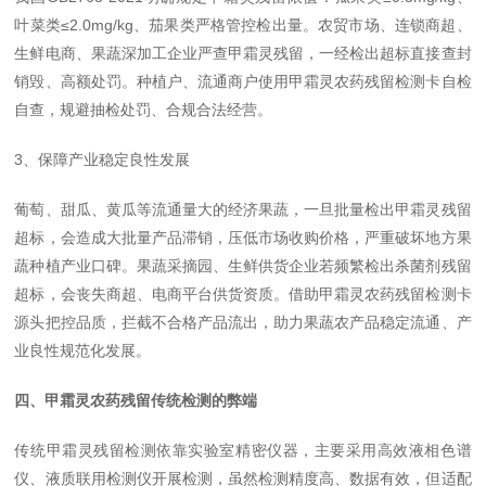
叶菜类≤2.0mg/kg、茄果类严格管控检出量。农贸市场、连锁商超、
生鲜电商、果蔬深加工企业严查甲霜灵残留，一经检出超标直接查封
销毁、高额处罚。种植户、流通商户使用甲霜灵农药残留检测卡自检
自查，规避抽检处罚、合规合法经营。
3、保障产业稳定良性发展
葡萄、甜瓜、黄瓜等流通量大的经济果蔬，一旦批量检出甲霜灵残留
超标，会造成大批量产品滞销，压低市场收购价格，严重破坏地方果
蔬种植产业口碑。果蔬采摘园、生鲜供货企业若频繁检出杀菌剂残留
超标，会丧失商超、电商平台供货资质。借助甲霜灵农药残留检测卡
源头把控品质，拦截不合格产品流出，助力果蔬农产品稳定流通、产
业良性规范化发展。
四、甲霜灵农药残留传统检测的弊端
传统甲霜灵残留检测依靠实验室精密仪器，主要采用高效液相色谱
仪、液质联用检测仪开展检测，虽然检测精度高、数据有效，但适配