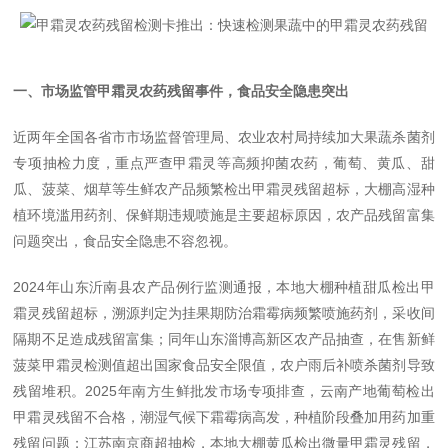
一、市场监管甲霜灵农药残留事件，食品安全隐患突出
近两年全国各省市市场监督管理局、农业农村局持续加大果蔬杀菌剂
专项抽检力度，重点严查甲霜灵等高频抑菌农药，葡萄、黄瓜、甜
瓜、菠菜、烟草等生鲜农产品频繁检出甲霜灵残留超标，大棚高湿种
植环境滥用药剂、保鲜期违规喷施是主要超标原因，农产品残留富集
问题突出，食品安全隐患不容忽视。
2024年山东沂南县农产品例行监测通报，本地大棚种植甜瓜检出甲
霜灵残留超标，溯源判定为挂果期防治霜霉病频繁喷施药剂，采收间
隔期不足造成残留富集；同年山东淄博高新区农产品抽查，在售新鲜
菠菜甲霜灵检测值超出国家食品安全限值，农户雨后补喷杀菌剂导致
残留堆积。2025年南方生鲜批发市场专项排查，云南产地葡萄检出
甲霜灵残留不合格，潮湿气候下霜霉病高发，种植阶段叠加用药加重
残留问题；江苏南京商超抽检，本地大棚黄瓜检出微量甲霜灵残留，