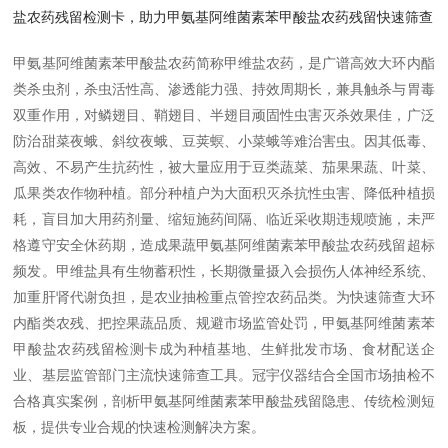
盐农药残留检测卡，助力甲氨基阿维菌素苯甲酸盐农药残留快速筛查
甲氨基阿维菌素苯甲酸盐农药简称甲维盐农药，是广谱高效大环内酯
类杀虫剂，杀虫活性高、渗透能力强、持效周期长，兼具触杀与胃毒
双重作用，对鳞翅目、鞘翅目、半翅目顽固性虫害灭杀效果佳，广泛
防治甜菜夜蛾、斜纹夜蛾、豆荚螟、小菜蛾等难治害虫。因其低毒、
高效、不易产生抗药性，被大量应用于豆类蔬菜、茄果果蔬、叶菜、
瓜果类农作物种植。部分种植户为大面积灭杀抗性虫害、降低种植损
耗，盲目加大用药剂量、缩短施药间隔、临近采收期违规喷施，未严
格遵守安全休药期，造成果蔬甲氨基阿维菌素苯甲酸盐农药残留超标
频发。甲维盐具有生物蓄积性，长期微量摄入会损伤人体神经系统、
加重肝肾代谢负担，是农业抽检重点管控农药品类。为快速筛查大环
内酯类农残、把控果蔬品质、规避市场监管处罚，甲氨基阿维菌素苯
甲酸盐农药残留检测卡成为种植基地、生鲜批发市场、食材配送企
业、基层监管部门主流快速筛查工具。冠宇仪器结合全国市场抽检不
合格真实案例，剖析甲氨基阿维菌素苯甲酸盐残留隐患、传统检测短
板，提供专业合规的快速检测解决方案。