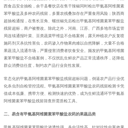
西食品安全抽检，余干县餐饮店在售干辣椒同时检出甲氨基阿维菌素
苯甲酸盐及多种农药残留，多重农残叠加存在严重食用风险；陕西商
超抽检通报，在售长豆角、螺丝椒先后检出甲氨基阿维菌素苯甲酸盐
残留超标，商户被整改。除此之外，河南、江苏、广西多地市场监管
局连续通报叶菜、豆类蔬菜甲维盐不合格案例，露天种植农户反复喷
施药剂灭杀抗性害虫，农药渗入作物果肉难以自然降解，大量不合格
果蔬流入流通市场，严重侵害消费者饮食安全。频发的甲氨基阿维菌
素苯甲酸盐不合格案例，不仅扰乱生鲜农产品正常流通秩序，还降低
群众消费信任度，制约农产品行业良性发展。
常态化的甲氨基阿维菌素苯甲酸盐残留超标问题，倒逼农产品行业优
化杀虫剂自检管控流程。甲氨基阿维菌素苯甲酸盐农药残留检测卡凭
借成本低廉、携带方便、检测快速的优势，成为生鲜流通环节甲氨基
阿维菌素苯甲酸盐残留筛查所需质检工具。
二、易含有甲氨基阿维菌素苯甲酸盐农药的果蔬品类
甲氨基阿维菌素苯甲酸盐渗透性强、杀虫活性高、针对抗性虫害效果