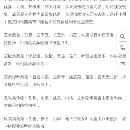
优异，豆类、茄椒类、露天叶菜、瓜果类作物虫害高发，用药频次密
集，农药易在作物内部富集残留，常规清水清洗无法去除，必须使用
甲氨基阿维菌素苯甲酸盐农药残留检测卡重点筛查。
豆类蔬菜：豇豆、四季豆、长豆角、刀豆，挂果期豆荚螟高发，虫害
抗性强，种植期高频喷施甲维盐防虫；
茄椒类蔬菜：螺丝椒、线椒、番茄、茄子，叶面虫害繁多，斜纹夜蛾
多发，药剂喷洒频次高；
露天绿叶蔬菜：普通白菜、上海青、油麦菜、菠菜，露天无防护，小
菜蛾虫害泛滥，用药量大；
瓜果类作物：甜瓜、冬瓜、丝瓜、柑橘，生长期蛾类害虫啃食果肉，
喷施药剂防控虫害；
根茎类蔬菜：生姜、萝卜、山药，地下虫害及叶面害虫双重侵扰，农
户搭配喷施甲维盐防虫。