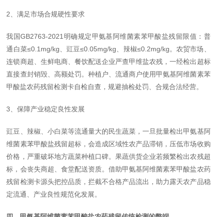
2、满足市场合规硬性要求
我国GB2763-2021明确规定甲氨基阿维菌素苯甲酸盐残留限值：普
通白菜≤0.1mg/kg、豇豆≤0.05mg/kg、辣椒≤0.2mg/kg。农贸市场、
连锁商超、生鲜电商、餐饮配送企业严查甲维盐农残，一经检出超标
直接查封销毁、高额处罚。种植户、流通商户使用甲氨基阿维菌素苯
甲酸盐农药残留检测卡自检自查，规避抽检处罚、合规合法经营。
3、保障产业稳定良性发展
豇豆、辣椒、小白菜等流通量大的民生蔬菜，一旦批量检出甲氨基阿
维菌素苯甲酸盐残留超标，会造成区域性农产品滞销，压低市场收购
价格，严重破坏地方蔬菜种植口碑。果蔬供货企业若频繁检出农残超
标，会丧失商超、食堂配送资质。借助甲氨基阿维菌素苯甲酸盐农药
残留检测卡源头把控品质，拦截不合格产品流出，助力露天农产品稳
定流通、产业良性规范化发展。
四、甲氨基阿维菌素苯甲酸盐农药残留传统检测的弊端