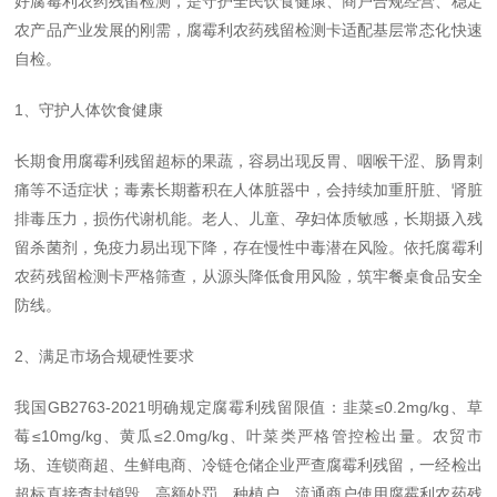
好腐霉利农药残留检测，是守护全民饮食健康、商户合规经营、稳定
农产品产业发展的刚需，腐霉利农药残留检测卡适配基层常态化快速
自检。
1、守护人体饮食健康
长期食用腐霉利残留超标的果蔬，容易出现反胃、咽喉干涩、肠胃刺
痛等不适症状；毒素长期蓄积在人体脏器中，会持续加重肝脏、肾脏
排毒压力，损伤代谢机能。老人、儿童、孕妇体质敏感，长期摄入残
留杀菌剂，免疫力易出现下降，存在慢性中毒潜在风险。依托腐霉利
农药残留检测卡严格筛查，从源头降低食用风险，筑牢餐桌食品安全
防线。
2、满足市场合规硬性要求
我国GB2763-2021明确规定腐霉利残留限值：韭菜≤0.2mg/kg、草
莓≤10mg/kg、黄瓜≤2.0mg/kg、叶菜类严格管控检出量。农贸市
场、连锁商超、生鲜电商、冷链仓储企业严查腐霉利残留，一经检出
超标直接查封销毁、高额处罚。种植户、流通商户使用腐霉利农药残