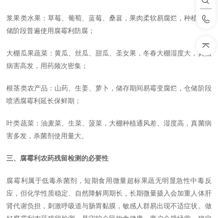
浆果类水果：草莓、葡萄、蓝莓、桑葚，果肉柔软易腐烂，种植及仓
储阶段普遍使用腐霉利防腐；
大棚瓜果蔬菜：黄瓜、丝瓜、甜瓜、圣女果，冬春大棚湿度大，真菌
病害高发，用药频次密集；
根茎类农产品：山药、生姜、萝卜，储存期间易霉变腐烂，仓储阶段
喷洒腐霉利延长保鲜期；
叶类蔬菜：油麦菜、生菜、菠菜，大棚种植通风差、湿度高，真菌病
害多发，杀菌剂使用量大。
三、腐霉利农药残留检测的必要性
腐霉利属于低毒杀菌剂，短期食用微量超标果蔬无明显急性中毒反
应，但化学性质稳定、自然降解周期长，长期微量摄入会加重人体肝
肾代谢负担，刺激呼吸道与肠胃黏膜，敏感人群易出现不适症状。做