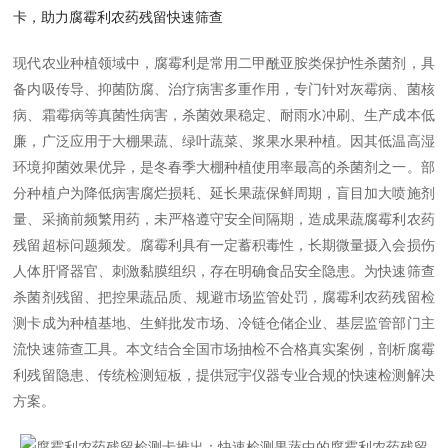
卡，助力腐霉利农药残留快速筛查
现代农业种植领域中，腐霉利是常用二甲酰亚胺类保护性杀菌剂，具
备内吸传导、抑菌防腐、治疗病害多重作用，专门针对灰霉病、菌核
病、霜霉病等真菌性病害，杀菌效果稳定、耐雨水冲刷、生产成本低
廉，广泛应用于大棚果蔬、绿叶蔬菜、浆果水果种植。因其低温高湿
环境抑菌效果优异，是冬春季大棚种植使用率最高的杀菌剂之一。部
分种植户为降低病害腐烂损耗、延长果蔬保鲜周期，盲目加大喷施剂
量、采摘前频繁用药，未严格遵守安全间隔期，造成果蔬腐霉利农药
残留超标问题频发。腐霉利具有一定蓄积毒性，长期微量摄入会损伤
人体肝肾器官、刺激黏膜组织，存在明确食品安全隐患。为快速筛查
杀菌剂残留、把控果蔬品质、规避市场监管处罚，腐霉利农药残留检
测卡成为种植基地、生鲜批发市场、冷链仓储企业、基层监管部门主
流快速筛查工具。本文结合全国市场抽检不合格真实案例，剖析腐霉
利残留隐患、传统检测短板，提供冠宇仪器专业合规的快速检测解决
方案。