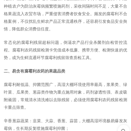
种植农户为防治灰霉病频繁喷施药剂，采收间隔时间不足，大量不合
格果蔬流入农贸市场，严重侵害消费者饮食安全。频发的腐霉利不合
格案例，不仅扰乱生鲜农产品正常流通秩序，还容易引发食品安全舆
情，降低群众消费信任度。
常态化的腐霉利残留超标问题，倒逼农产品行业杀菌剂自检管控流
程。腐霉利农药残留检测卡凭借成本低廉、携带方便、检测快速的优
势，成为生鲜流通环节腐霉利残留筛查质检工具。
二、易含有腐霉利农药的果蔬品类
腐霉利耐低温、抑菌范围广，高湿大棚环境使用率最高，浆果类、绿
叶菜、瓜果类、葱蒜类作物为重点施用对象，药剂渗透性强、表皮吸
附顽固，常规清水清洗难以去除残留，必须使用腐霉利农药残留检测
卡重点筛查。
辛香葱蒜蔬菜：韭菜、大蒜、香葱、蒜苗，大棚高湿环境极易爆发灰
霉病，生长期反复喷施腐霉利抑菌；