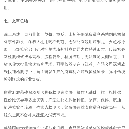
防氧化、不易受潮失效，适合种植基地、仓储企业长期批量囤货备
用。
七、文章总结
综上所述，目前韭菜、草莓、黄瓜、山药等果蔬腐霉利杀菌剂残留超
标事件频发，冬春大棚用药不规范、仓储防腐滥用药剂是主要超标原
因，市场监管部门针对抑菌类农药排查处罚力度持续加大。传统实验
室检测模式成本高昂、流程复杂、检测滞后，无法满足大棚果蔬、生
鲜仓储大批量快速筛查需求。冠宇仪器制造（江苏）有限公司深耕农
残快速检测行业，自主研发生产的腐霉利农药残留检测卡，弥补传统
检测模式的行业短板。
腐霉利农药残留检测卡具备检测速度快、操作无基础、抗干扰性强、
性价比优异等多重优势，广泛适配农作物种植、采摘、保鲜、流通、
执法监管全流程。依靠该检测卡，能够快速排查腐霉利残留隐患，从
源头拦截不合格果蔬流入消费市场。
伴随国内大棚种植产业规范化升级、食品保鲜杀菌剂管控标准愈发严