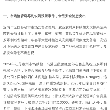
一、市场监管腐霉利农药残留事件，食品安全隐患突出
近两年全国各省市市场监督管理局、农业农村局持续加大大棚果蔬杀
菌剂专项抽检力度，韭菜、草莓、葡萄、黄瓜等生鲜农产品频繁检出
腐霉利残留超标，冬春季大棚种植违规高频用药现象尤为普遍，高湿
环境病害泛滥导致农户过量喷施药剂，农产品残留富集问题严重，食
品安全隐患不容忽视。
2024年江苏泰州市场抽检，高港区蔬菜经营部在售韭菜检出腐霉利
残留不合格，不符合国家食品安全
限值，执法部门依法进行下架处置
并处罚；同年陕西白水商超抽检韭菜，腐霉利实测值0.67mg/kg，远
超0.2mg/kg国标限值，属于严重农残超标。2025年山东食品专项排
查，在售贡桔、山药检出腐霉利残留超限，溯源判定为储存防腐、生
长期防病双重用药导致残留叠加；浙江湖州农副产品配送商户售卖韭
菜腐霉利超标，被市场监管部门罚款3000元并整改。除此之外，黑
龙江、福建、上海多地市场监管局通报韭菜腐霉利不合格案例，大棚