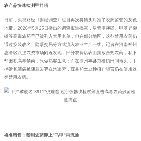
农产品快速检测
甲拌磷
日前，央视财经《财经调查》栏目再次将镜头对准了农药监管的灰色
地带。2026年5月25日播出的调查报道揭露，尽管甲拌磷、甲基异柳
磷等高毒农药早已被列入禁用名单，但在部分地区，这些禁用农药仍
通过换装改名、隐蔽交易等方式流入农业生产一线。记者在河南郑州
惠济区八堡农资市场附近发现，部分农资店表面摆放合规农药，私下
却囤积高毒禁药，只做熟客生意；而在徐州丰县范楼镇田间地头，甲
拌磷包装袋被随意丢弃在沟渠旁，蒜薹和土豆种植户坦言仍在使用这
类禁用农药。
换名暗售：禁用农药穿上"马甲"再流通