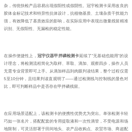
杂，传统快检产品容易出现假阳性或假阴性。冠宇检测卡采用改良的
胶体金标记技术和特异性抗体设计，抗植物基质、土壤杂质干扰能力
强，有效降低了基质效应的影响，在实际应用中表现出微量残留精准
识别、无假阳性、无漏检的稳定性能。
在操作便捷性上，
冠宇仪器甲拌磷检测卡
延续了"无基础也能用"的设
计理念，将检测流程简化为取样、萃取、滴加、观察四步，操作人员
无需专业背景即可上手。从滴加样品到肉眼判读结果，整个过程仅需
5至10分钟，且结果判读直观明了——通过检测线与控制线的显色对
比，即可判断样品中是否存在甲拌磷残留。
在应用场景适配上，该检测卡的便携性优势尤为突出。单张检测卡轻
巧如一张名片，搭配配套的专用提取液和一次性滴管，不受电源和场
地限制，可灵活部署于田间地头、农产品收购点、农贸市场、商超配