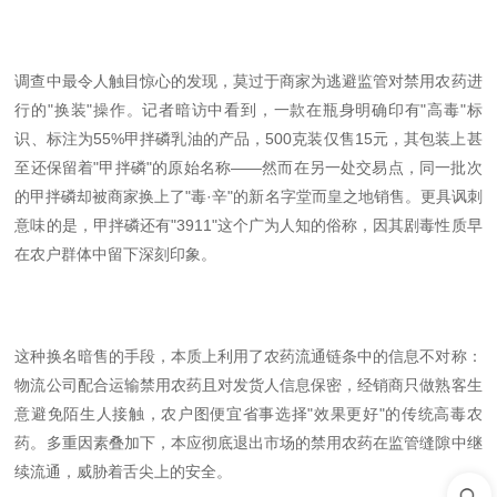
调查中最令人触目惊心的发现，莫过于商家为逃避监管对禁用农药进
行的"换装"操作。记者暗访中看到，一款在瓶身明确印有"高毒"标
识、标注为55%甲拌磷乳油的产品，500克装仅售15元，其包装上甚
至还保留着"甲拌磷"的原始名称——然而在另一处交易点，同一批次
的甲拌磷却被商家换上了"毒·辛"的新名字堂而皇之地销售。更具讽刺
意味的是，甲拌磷还有"3911"这个广为人知的俗称，因其剧毒性质早
在农户群体中留下深刻印象。
这种换名暗售的手段，本质上利用了农药流通链条中的信息不对称：
物流公司配合运输禁用农药且对发货人信息保密，经销商只做熟客生
意避免陌生人接触，农户图便宜省事选择"效果更好"的传统高毒农
药。多重因素叠加下，本应彻底退出市场的禁用农药在监管缝隙中继
续流通，威胁着舌尖上的安全。