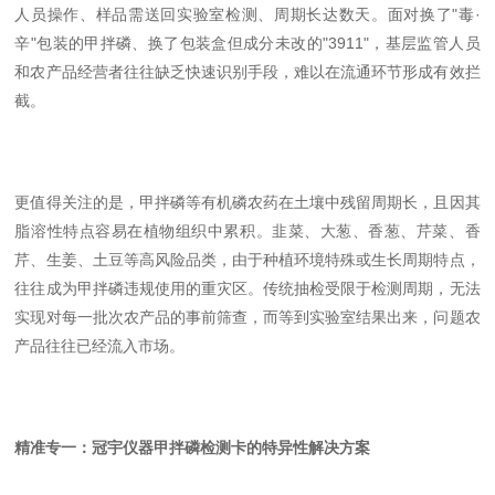
人员操作、样品需送回实验室检测、周期长达数天。面对换了"毒·
辛"包装的甲拌磷、换了包装盒但成分未改的"3911"，基层监管人员
和农产品经营者往往缺乏快速识别手段，难以在流通环节形成有效拦
截。
更值得关注的是，甲拌磷等有机磷农药在土壤中残留周期长，且因其
脂溶性特点容易在植物组织中累积。韭菜、大葱、香葱、芹菜、香
芹、生姜、土豆等高风险品类，由于种植环境特殊或生长周期特点，
往往成为甲拌磷违规使用的重灾区。传统抽检受限于检测周期，无法
实现对每一批次农产品的事前筛查，而等到实验室结果出来，问题农
产品往往已经流入市场。
精准专一：冠宇仪器甲拌磷检测卡的特异性解决方案