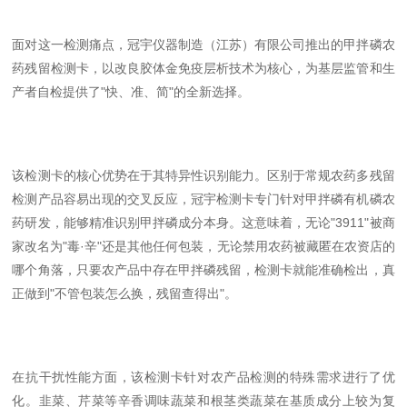
面对这一检测痛点，冠宇仪器制造（江苏）有限公司推出的甲拌磷农
药残留检测卡，以改良胶体金免疫层析技术为核心，为基层监管和生
产者自检提供了"快、准、简"的全新选择。
该检测卡的核心优势在于其特异性识别能力。区别于常规农药多残留
检测产品容易出现的交叉反应，冠宇检测卡专门针对甲拌磷有机磷农
药研发，能够精准识别甲拌磷成分本身。这意味着，无论"3911"被商
家改名为"毒·辛"还是其他任何包装，无论禁用农药被藏匿在农资店的
哪个角落，只要农产品中存在甲拌磷残留，检测卡就能准确检出，真
正做到"不管包装怎么换，残留查得出"。
在抗干扰性能方面，该检测卡针对农产品检测的特殊需求进行了优
化。韭菜、芹菜等辛香调味蔬菜和根茎类蔬菜在基质成分上较为复