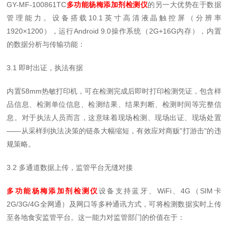
GY-MF-100861TC
多功能杨梅添加剂检测仪
的另一大优势在于数据
管理能力。设备搭载10.1英寸高清液晶触控屏（分辨率
1920×1200），运行Android 9.0操作系统（2G+16G内存），内置
的数据分析与传输功能：
3.1 即时出证，执法有据
内置58mm热敏打印机，可在检测完成后即时打印检测凭证，包含样
品信息、检测单位信息、检测结果、结果判断、检测时间等完整信
息。对于执法人员而言，这意味着现场检测、现场出证、现场处置
——从采样到执法决策的链条大幅缩短，有效应对商贩"打游击"的违
规策略。
3.2 多通道数据上传，监管平台无缝对接
多功能杨梅添加剂检测仪
设备支持蓝牙、WiFi、4G（SIM卡
2G/3G/4G全网通）及网口等多种通讯方式，可将检测数据实时上传
至各地食安监管平台。这一能力对监管部门的价值在于：