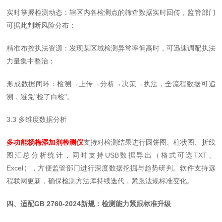
实时掌握检测动态：辖区内各检测点的筛查数据实时回传，监管部门
可据此判断风险分布；
精准布控执法资源：发现某区域检测异常率偏高时，可迅速调配执法
力量集中整治；
形成数据闭环：检测→上传→分析→决策→执法，全流程数据可追
溯，避免"检了白检"。
3.3 多维度数据分析
多功能杨梅添加剂检测仪
支持对检测结果进行圆饼图、柱状图、折线
图汇总分析统计，同时支持USB数据导出（格式可选TXT、
Excel），方便监管部门进行深度数据挖掘与趋势研判。软件支持远
程联网更新，确保检测方法库持续迭代，紧跟法规标准变化。
四、适配GB 2760-2024新规：检测能力紧跟标准升级