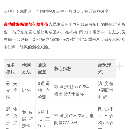
三联卡专属通道：可同时检测三种不同项目，提升筛查效率。
多功能杨梅添加剂检测仪
该模块适用于农药残留等项目的快速定性筛
查，与分光光度法模块形成互补。在杨梅"药水门"场景中，执法人员
在同一台设备上即可完成"添加剂+农残定性"双重检测，避免因检测
手段单一导致的漏检风险。
+
技术
检测
通道
结果形
核心指标
模块
方法
配置
式
分光
8通道
浓度值
零点漂移≤±0.5%，
光度
比色
独立
+阴阳性
检出限优于国标
法
检测
判断
胶体
阴性/阳
免疫
6单卡
金免
准确度CV≤3%，批
性+合
层析
+1三
疫层
间差CV≤3%
格/不合
定性
联卡