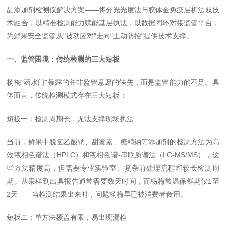
品添加剂检测仪解决方案——将分光光度法与胶体金免疫层析法双技
术融合，以精准检测能力赋能基层执法，以数据闭环对接监管平台，
为鲜果安全监管从"被动应对"走向"主动防控"提供技术支撑。
一、监管困境：传统检测的三大短板
杨梅"药水门"暴露的并非监管意愿的缺失，而是监管能力的不足。具
体而言，传统检测模式存在三大短板：
短板一：检测周期长，无法支撑现场执法
当前，鲜果中脱氢乙酸钠、甜蜜素、糖精钠等添加剂的检测方法为高
效液相色谱法（HPLC）和液相色谱-串联质谱法（LC-MS/MS），这
些方法精度高，但需要专业实验室、复杂前处理流程和较长检测周
期。从采样到出具报告通常需要数天时间，而杨梅常温保鲜期仅1至
2天——当检测结果出来时，问题杨梅早已被消费者食用。
短板二：单方法覆盖有限，易出现漏检