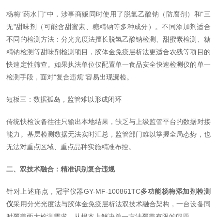
杨梅"药水门"中，涉事商贩同时使用了脱氢乙酸钠（防腐剂）和"三
无"甜味剂（可能含甜蜜素、糖精钠等多种成分）。不同添加剂适合
不同的检测方法：分光光度法擅长脱氢乙酸钠检测、甜蜜素检测、糖
精钠检测等甜味剂检测项目，胶体金免疫层析法更适合农残等项目的
快速定性筛查。如果执法单位仅配置单一食品安全快速检测仪的单一
检测手段，面对"复合违规"容易出现漏检。
短板三：数据孤岛，监管难以形成闭环
传统快检设备往往只输出本地结果，缺乏与上级监管平台的数据对接
能力。基层检测数据无法实时汇总，监管部门难以掌握全局态势，也
无法对重点区域、重点品种实施精准布控。
二、双技术融合：精准识别复合违规
针对上述痛点，冠宇仪器GY-MF-100861TC
多功能杨梅添加剂检测
仪
采用分光光度法与胶体金免疫层析法双技术融合架构，一台设备同
时覆盖两大检测需求，从根本上解决单一方法覆盖有限的问题。