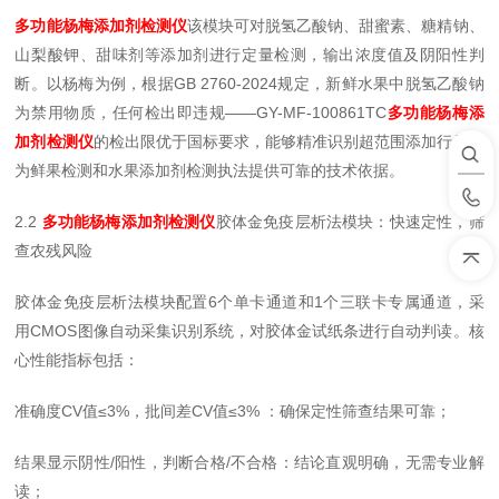
多功能杨梅添加剂检测仪
该模块可对脱氢乙酸钠、甜蜜素、糖精钠、
山梨酸钾、甜味剂等添加剂进行定量检测，输出浓度值及阴阳性判
断。以杨梅为例，根据GB 2760-2024规定，新鲜水果中脱氢乙酸钠
为禁用物质，任何检出即违规——GY-MF-100861TC
多功能杨梅添
加剂检测仪
的检出限优于国标要求，能够精准识别超范围添加行为，
为鲜果检测和水果添加剂检测执法提供可靠的技术依据。
2.2
多功能杨梅添加剂检测仪
胶体金免疫层析法模块：快速定性，筛
查农残风险
胶体金免疫层析法模块配置6个单卡通道和1个三联卡专属通道，采
用CMOS图像自动采集识别系统，对胶体金试纸条进行自动判读。核
心性能指标包括：
准确度CV值≤3%，批间差CV值≤3% ：确保定性筛查结果可靠；
结果显示阴性/阳性，判断合格/不合格：结论直观明确，无需专业解
读；