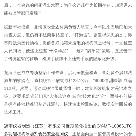
后，一个尖锐的问题浮出水面：为什么违规行为长期存在，却迟迟未
能被监管部门发现？
据新华社报道，龙海区农业农村局负责人坦言，今年以来当地已加大
抽查力度，但仍有不法商贩钻空子、"打游击"。更值得深思的是，涉
事商贩为应付抽检，提前备好几箱未浸泡的杨梅做上记号，一旦检查
人员到场，便递上这些"干净样品"——这种"阴阳货"策略，直接击中
了传统监管的软肋：检测手段跟不上违规手段的隐蔽化升级。
龙海区已成立专项整治工作专班，启动全覆盖检查，查处多个涉非法
添加的收购点，查扣脱氢乙酸钠原料237公斤、"8000倍甜味剂"成品
112瓶。然而，运动式整治虽能震慑一时，建立长效机制才是治本之
策。这要求监管部门从"人海式巡查"转向"技术化监管"，而核心前提
是拥有能够精准识别违规添加、快速输出检测结论、数据实时回传的
技术工具。
冠宇仪器制造（江苏）有限公司近期优化推出的GY-MF-100861TC
多功能杨梅添加剂食品安全检测仪，
正是面向这一监管痛点设计的食