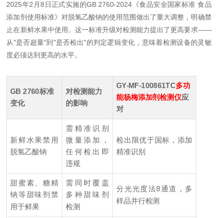
2025年2月8日正式实施的GB 2760-2024《食品安全国家标准 食品
添加剂使用标准》对脱氢乙酸钠的使用范围做出了重大调整，明确禁
止在新鲜水果中使用。这一标准升级对检测能力提出了更高要求——
从"是否超量"到"是否检出"的判定逻辑变化，意味着检测设备的灵敏
度必须达到更高的水平。
GY-MF-100861TC
多功
GB 2760标准
对检测能力
能杨梅添加剂检测仪
应
变化
的影响
对
需精准识别
新鲜水果禁用
微量添加，
检出限优于国标，添加
脱氢乙酸钠
任何检出即
精准识别
违规
甜蜜素、糖精
需同时覆盖
分光光度法8通道，多
钠等甜味剂禁
多种甜味剂
样品并行检测
用于鲜果
检测