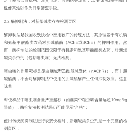
对于基层监管机构、农贸市场、收购站等场景，LC-MS/MS法的高门
槛使其难以作为日常筛查手段。
2.2 酶抑制法：对新烟碱类存在检测盲区
酶抑制法是我国农残快检中应用较广的传统方法，其原理基于有机磷
和氨基甲酸酯类农药对胆碱酯酶（AChE或BChE）的抑制作用。然
而，酶抑制法的检测范围仅限于有机磷和氨基甲酸酯类农药，对新烟
碱类杀虫剂（包括噻虫嗪）无法检测。
噻虫嗪的作用靶标是昆虫烟碱型乙酰胆碱受体（nAChRs），而非胆
碱酯酶，不会对酶抑制法中使用的胆碱酯酶产生任何抑制效应。这意
味着：
即使样品中噻虫嗪含量严重超标（如韭菜中噻虫嗪含量远超10mg/kg
限值），酶抑制法检测结果仍可能显示"合格"；
使用传统酶抑制法进行农残快检时，新烟碱类杀虫剂是一个完整的检
测盲区；