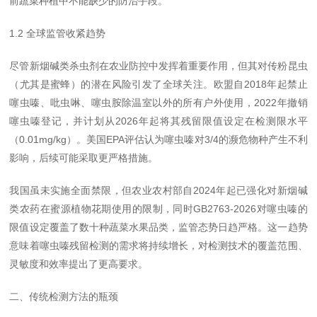
前蔬菜种植中不能缺少的防治手段。
1.2 全球监管收紧趋势
尽管新烟碱类杀虫剂在农业防控中发挥着重要作用，但其对传粉昆虫
（尤其是蜜蜂）的潜在风险引发了全球关注。欧盟自2018年起禁止
噻虫嗪、吡虫啉、噻虫胺除温室以外的所有户外使用，2022年撤销
噻虫嗪登记，并计划从2026年起将其残留限值设定在检测限水平
（0.01mg/kg）。美国EPA评估认为噻虫嗪对3/4的濒危物种产生不利
影响，后续可能采取更严格措施。
我国虽未实施全面禁限，但农业农村部自2024年起已强化对新烟碱
类农药在蜜源植物花期使用的限制，同时GB2763-2026对噻虫嗪的
限值设定覆盖了数十种蔬菜水果品类，监管态势日趋严格。这一趋势
意味着噻虫嗪残留检测的需求将持续增长，对检测技术的覆盖范围、
灵敏度和效率提出了更高要求。
二、传统检测方法的瓶颈