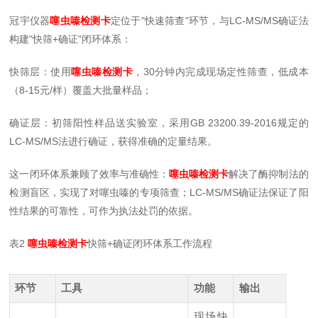
冠宇仪器
噻虫嗪检测卡
定位于"快速筛查"环节，与LC-MS/MS确证法
构建"快筛+确证"闭环体系：
快筛层：使用
噻虫嗪检测卡
，30分钟内完成现场定性筛查，低成本
（8-15元/样）覆盖大批量样品；
确证层：初筛阳性样品送实验室，采用GB 23200.39-2016规定的
LC-MS/MS法进行确证，获得准确的定量结果。
这一闭环体系兼顾了效率与准确性：
噻虫嗪检测卡
解决了酶抑制法的
检测盲区，实现了对噻虫嗪的专项筛查；LC-MS/MS确证法保证了阳
性结果的可靠性，可作为执法处罚的依据。
表2
噻虫嗪检测卡
快筛+确证闭环体系工作流程
环节
工具
功能
输出
现场快