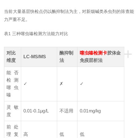
当前大量基层快检点仍以酶抑制法为主，对新烟碱类杀虫剂的筛查能
力严重不足。
表1 三种噻虫嗪检测方法能力对比
+
对比
酶抑制
噻虫嗪检测卡
胶体金
LC-MS/MS
维度
法
免疫层析法
能否
检测
✓
✗
✓
噻虫
嗪
灵敏
0.01-0.1μg/L
不适用
0.01mg/kg
度
前处
理复
高
低
低