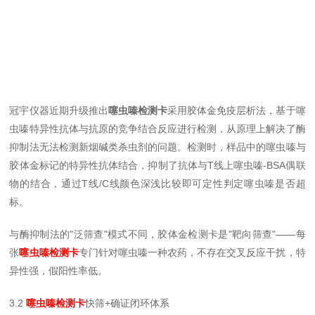
冠宇仪器近期升级推出
噻虫嗪检测卡
采用胶体金免疫层析法，基于噻
虫嗪特异性抗体与抗原的竞争结合反应进行检测，从原理上解决了酶
抑制法无法检测新烟碱类杀虫剂的问题。检测时，样品中的噻虫嗪与
胶体金标记的特异性抗体结合，抑制了抗体与T线上噻虫嗪-BSA偶联
物的结合，通过T线/C线颜色深浅比较即可定性判定噻虫嗪是否超
标。
与酶抑制法的"泛筛查"模式不同，胶体金检测卡是"靶向筛查"——每
张
噻虫嗪检测卡
专门针对噻虫嗪一种农药，不存在交叉反应干扰，特
异性强，假阳性率低。
3.2
噻虫嗪检测卡
快筛+确证闭环体系