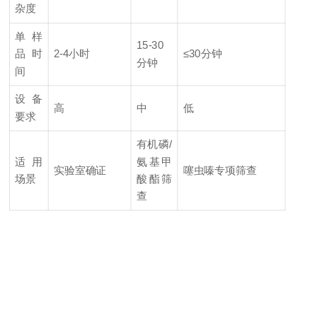
杂度
单样
15-30
品时
2-4小时
≤30分钟
分钟
间
设备
3.
高
中
低
要求
有机磷/
适用
氨基甲
实验室确证
噻虫嗪专项筛查
场景
酸酯筛
查