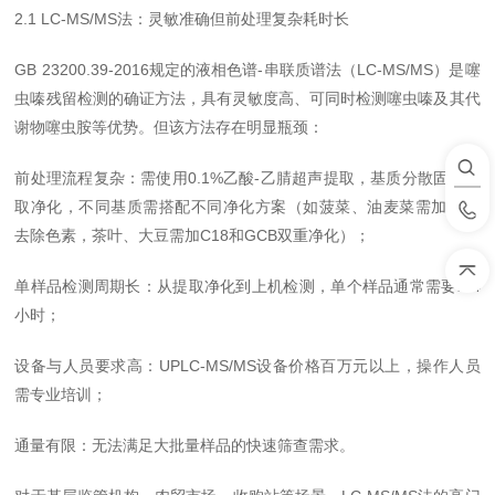
2.1 LC-MS/MS法：灵敏准确但前处理复杂耗时长
GB 23200.39-2016规定的液相色谱-串联质谱法（LC-MS/MS）是噻
虫嗪残留检测的确证方法，具有灵敏度高、可同时检测噻虫嗪及其代
谢物噻虫胺等优势。但该方法存在明显瓶颈：
前处理流程复杂：需使用0.1%乙酸-乙腈超声提取，基质分散固相萃
取净化，不同基质需搭配不同净化方案（如菠菜、油麦菜需加GCB
去除色素，茶叶、大豆需加C18和GCB双重净化）；
单样品检测周期长：从提取净化到上机检测，单个样品通常需要2-4
小时；
设备与人员要求高：UPLC-MS/MS设备价格百万元以上，操作人员
需专业培训；
通量有限：无法满足大批量样品的快速筛查需求。