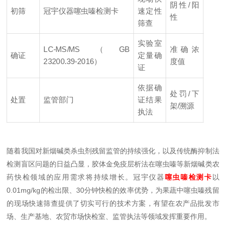
阴性/阳
初筛
冠宇仪器噻虫嗪检测卡
速定性
性
筛查
实验室
LC-MS/MS（GB
准确浓
确证
定量确
23200.39-2016）
度值
证
依据确
处罚/下
处置
监管部门
证结果
架/溯源
执法
随着我国对新烟碱类杀虫剂残留监管的持续强化，以及传统酶抑制法
检测盲区问题的日益凸显，胶体金免疫层析法在噻虫嗪等新烟碱类农
药快检领域的应用需求将持续增长。冠宇仪器
噻虫嗪检测卡
以
0.01mg/kg的检出限、30分钟快检的效率优势，为果蔬中噻虫嗪残留
的现场快速筛查提供了切实可行的技术方案，有望在农产品批发市
场、生产基地、农贸市场快检室、监管执法等领域发挥重要作用。