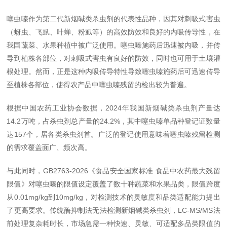
噻虫嗪作为第二代新烟碱类杀虫剂的代表性品种，因其对刺吸式害虫
（蚜虫、飞虱、叶蝉、粉虱等）的高效防效和良好的内吸传导性，在
我国蔬菜、水果种植中被广泛使用。噻虫嗪施药后迅速被内吸，并传
导到植株各部位，对刺吸式害虫有良好的防效，同时也可用于土壤灌
根处理。然而，正是这种内吸传导特性导致噻虫嗪施药后可迅速传导
至植株各部位，使得农产品中噻虫嗪残留的检出较为普遍。
根据中国农药工业协会数据，2024年我国新烟碱类杀虫剂产量达
14.2万吨，占杀虫剂总产量的24.2%，其中噻虫嗪单品种登记证数量
达157个，居各类杀虫剂首。广泛的登记使用意味着噻虫嗪残留检测
的需求覆盖面广、频次高。
与此同时，GB2763-2026《食品安全国家标准 食品中农药最大残留
限值》对噻虫嗪的限值设定覆盖了数十种蔬菜和水果品类，限值跨度
从0.01mg/kg到10mg/kg，对检测技术的灵敏度和品类适配能力提出
了更高要求。传统酶抑制法无法检测新烟碱类杀虫剂，LC-MS/MS法
前处理复杂耗时长，市场急需一种快速、灵敏、可适配多品类限值的