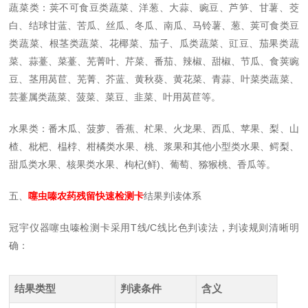
蔬菜类：荚不可食豆类蔬菜、洋葱、大蒜、豌豆、芦笋、甘薯、茭
白、结球甘蓝、苦瓜、丝瓜、冬瓜、南瓜、马铃薯、葱、荚可食类豆
类蔬菜、根茎类蔬菜、花椰菜、茄子、瓜类蔬菜、豇豆、茄果类蔬
菜、蒜薹、菜薹、芜菁叶、芹菜、番茄、辣椒、甜椒、节瓜、食荚豌
豆、茎用莴苣、芜菁、芥蓝、黄秋葵、黄花菜、青蒜、叶菜类蔬菜、
芸薹属类蔬菜、菠菜、菜豆、韭菜、叶用莴苣等。
水果类：番木瓜、菠萝、香蕉、杧果、火龙果、西瓜、苹果、梨、山
楂、枇杷、榅桲、柑橘类水果、桃、浆果和其他小型类水果、鳄梨、
甜瓜类水果、核果类水果、枸杞(鲜)、葡萄、猕猴桃、香瓜等。
五、
噻虫嗪农药残留快速检测卡
结果判读体系
冠宇仪器噻虫嗪检测卡采用T线/C线比色判读法，判读规则清晰明
确：
结果类型
判读条件
含义