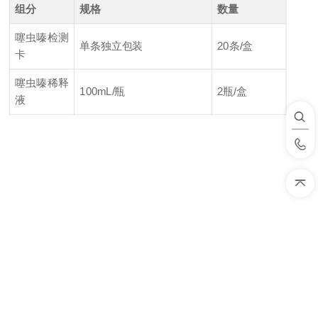
组分
规格
数量
噻虫嗪检测
单条独立包装
20条/盒
卡
噻虫嗪稀释
100mL/瓶
2瓶/盒
液