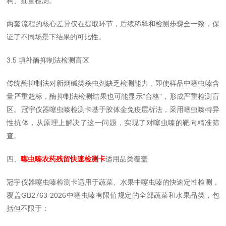
构、批量检测。
两套流程的核心差异仅在提取环节，后续稀释和检测步骤全一致，保
证了不同场景下结果的可比性。
3.5 填补酶抑制法检测盲区
传统酶抑制法对新烟碱类杀虫剂缺乏检测能力，即使样品中噻虫嗪含
量严重超标，酶抑制法检测结果也可能显示"合格"，形成严重检测盲
区。冠宇仪器噻虫嗪检测卡基于胶体金免疫层析法，采用噻虫嗪特异
性抗体，从原理上解决了这一问题，实现了对噻虫嗪的靶向精准筛
查。
四、
噻虫嗪农药残留快速检测卡
适用品类覆盖
冠宇仪器噻虫嗪检测卡适用于蔬菜、水果中噻虫嗪的快速定性检测，
覆盖GB2763-2026中噻虫嗪有限值规定的全部蔬菜和水果品类，包
括但不限于：