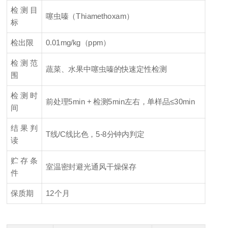
检测目
噻虫嗪（Thiamethoxam）
标
检出限
0.01mg/kg（ppm）
检测范
蔬菜、水果中噻虫嗪的快速定性检测
围
检测时
前处理5min + 检测5min左右，单样品≤30min
间
2
结果判
T线/C线比色，5-8分钟内判定
读
贮存条
室温密封避光通风干燥保存
件
保质期
12个月