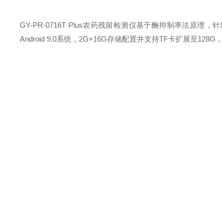
GY-PR-0716T Plus农药残留检测仪基于酶抑制率法
Android 9.0系统，2G+16G存储配置并支持TF卡扩展至128
16通道农药残留检测仪
核心性能参数
在光学性能方面，GY-PR-0716T Plus检测波长为412nm±
零点漂移≤±0.5%
光电漂移≤±1.0%
透射比误差≤±2.0%