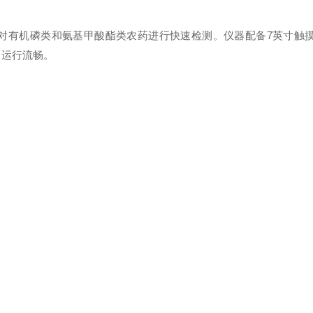
原理，针对有机磷类和氨基甲酸酯类农药进行快速检测。仪器配备7英寸触
G，运行流畅。
2nm，检测范围0.00-100%抑制率。仪器关键精度指标如下：