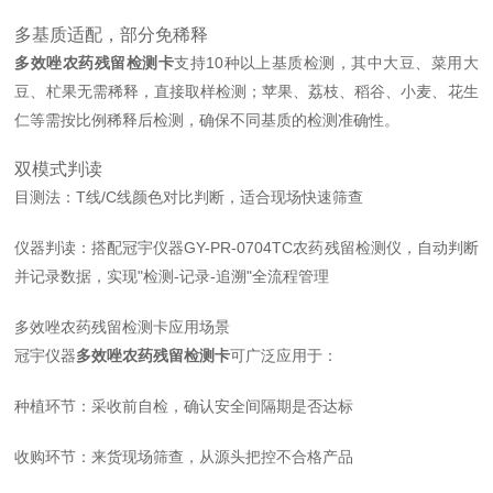
多基质适配，部分免稀释
多效唑农药残留检测卡
支持10种以上基质检测，其中大豆、菜用大
豆、杧果无需稀释，直接取样检测；苹果、荔枝、稻谷、小麦、花生
仁等需按比例稀释后检测，确保不同基质的检测准确性。
双模式判读
目测法：T线/C线颜色对比判断，适合现场快速筛查
仪器判读：搭配冠宇仪器GY-PR-0704TC农药残留检测仪，自动判断
并记录数据，实现"检测-记录-追溯"全流程管理
多效唑农药残留检测卡
应用场景
冠宇仪器
多效唑农药残留检测卡
可广泛应用于：
种植环节：采收前自检，确认安全间隔期是否达标
收购环节：来货现场筛查，从源头把控不合格产品