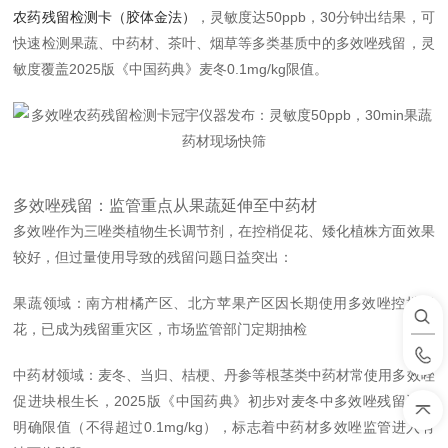
农药残留检测卡（胶体金法）
，灵敏度达50ppb，30分钟出结果，可
快速检测果蔬、中药材、茶叶、烟草等多类基质中的多效唑残留，灵
敏度覆盖2025版《中国药典》麦冬0.1mg/kg
限值
。
多效唑残留：监管重点从果蔬延伸至中药材
多效唑作为三唑类植物生长调节剂，在控梢促花、矮化植株方面效果
较好，但过量使用导致的残留问题日益突出：
果蔬领域：南方柑橘产区、北方苹果产区因长期使用多效唑控梢促
花，已成为残留重灾区，市场监管部门定期抽检
中药材领域：麦冬、当归、桔梗、丹参等根茎类中药材常使用多效唑
促进块根生长，2025版《中国药典》
初步
对麦冬中多效唑残留设定
明确
限值（不得超过0.1mg/kg），标志着中药材多效唑监管进入有