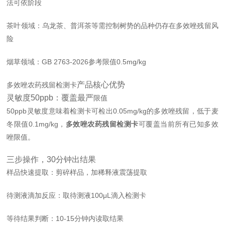
法可依阶段
茶叶领域：乌龙茶、普洱茶等需控制树势的品种仍存在多效唑残留风
险
烟草领域：GB 2763-2026参考
限值0.5mg/kg
产品核心优势
多效唑农药残留检测卡
灵敏度50ppb：覆盖最严
限值
50ppb灵敏度意味着检测卡可检出0.05mg/kg的多效唑残留，低于麦
冬
限值0.1mg/kg，
多效唑农药残留检测卡
可覆盖当前所有已知多效
唑
限值。
三步操作，30分钟出结果
样品快速提取：剪碎样品，加稀释液震荡提取
待测液滴加反应：取待测液100μL滴入检测卡
等待结果判断：10-15分钟内读取结果