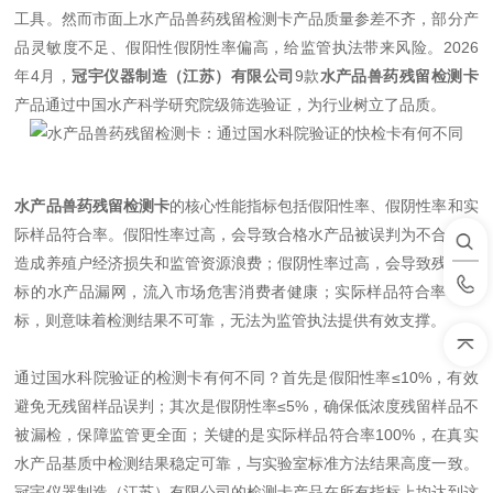
工具。然而市面上水产品兽药残留检测卡产品质量参差不齐，部分产
品灵敏度不足、假阳性假阴性率偏高，给监管执法带来风险。2026
年4月，
冠宇仪器制造（江苏）有限公司
9款
水产品兽药残留检测卡
产品通过中国水产科学研究院级筛选验证，为行业树立了品质。
水产品兽药残留检测卡
的核心性能指标包括假阳性率、假阴性率和实
际样品符合率。假阳性率过高，会导致合格水产品被误判为不合格，
造成养殖户经济损失和监管资源浪费；假阴性率过高，会导致残留超
标的水产品漏网，流入市场危害消费者健康；实际样品符合率不达
标，则意味着检测结果不可靠，无法为监管执法提供有效支撑。
通过国水科院验证的检测卡有何不同？首先是假阳性率≤10%，有效
避免无残留样品误判；其次是假阴性率≤5%，确保低浓度残留样品不
被漏检，保障监管更全面；关键的是实际样品符合率100%，在真实
水产品基质中检测结果稳定可靠，与实验室标准方法结果高度一致。
冠宇仪器制造（江苏）有限公司的检测卡产品在所有指标上均达到这