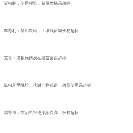
啶虫脒：使用频繁，超量喷施易超标
腐霉利：禁用农药，土壤残留期长易超标
克百：灌根施药易在根茎富集超标
氯虫苯甲酰胺：代谢产物残留，超量使用易超标
霜霉威：防治虫害使用频次高，极易超标