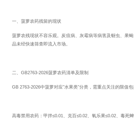
一、菠萝农药残留的现状
菠萝农残现状不容乐观。炭疽病、灰霉病等病害及蚜虫、果蝇
品未经快速筛查即流入市场。
二、GB2763-2026菠萝农药清单及限制
GB 2763-2026中菠萝对应"水果类"分类，需重点关注的限值
高毒禁用农药：甲拌≤0.01、克百≤0.02、氧乐果≤0.02、毒死蜱