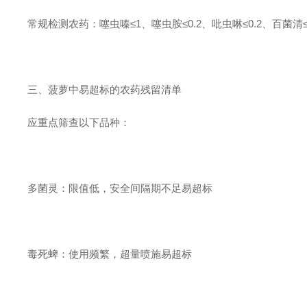
常规检测农药：噻虫嗪≤1、噻虫胺≤0.2、吡虫啉≤0.2、百菌清≤0.
三、菠萝中易超标的农药残留清单
应重点筛查以下品种：
多菌灵：限值低，安全间隔期不足易超标
毒死蜱：使用频繁，超量喷施易超标