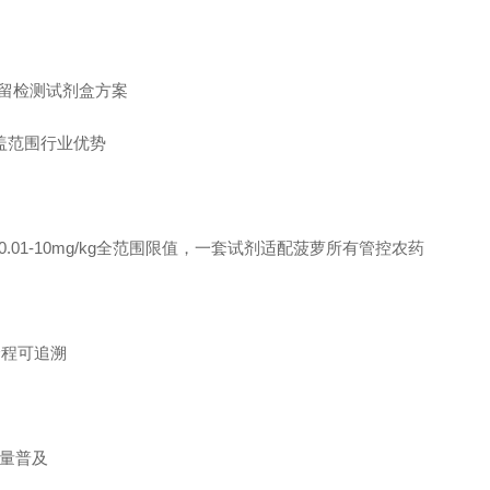
留检测试剂盒方案
盖范围行业优势
01-10mg/kg全范围限值，一套试剂适配菠萝所有管控农药
据全程可追溯
批量普及