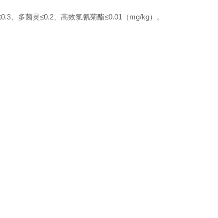
3、多菌灵≤0.2、高效氯氰菊酯≤0.01（mg/kg）。