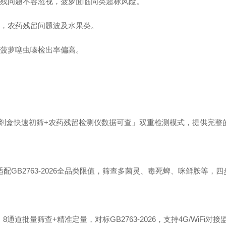
类农残问题不容忽视，菠萝面临同类超标风险。
合格，农药残留问题波及水果类。
测，菠萝噻虫嗪检出率偏高。
剂盒快速初筛+农药残留检测仪数据可查」双重检测模式，提供完整
，适配GB2763-2026全品类限值，筛查多菌灵、毒死蜱、咪鲜胺等
8通道批量筛查+精准定量，对标GB2763-2026，支持4G/WiFi对