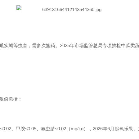
瓜实蝇等虫害，需多次施药。2025年市场监管总局专项抽检中瓜类
的限值包括：
≤0.02、甲胺≤0.05、氟虫腈≤0.02（mg/kg），2026年6月起氧