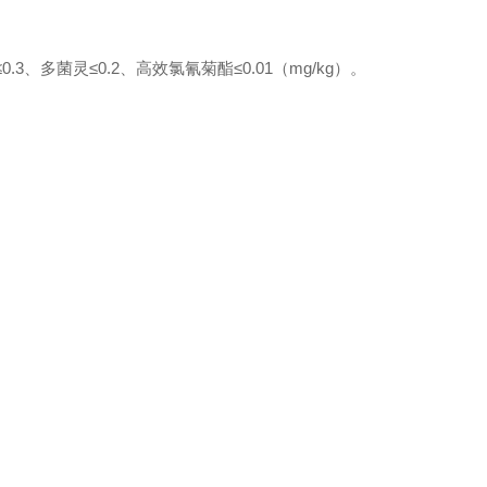
3、多菌灵≤0.2、高效氯氰菊酯≤0.01（mg/kg）。