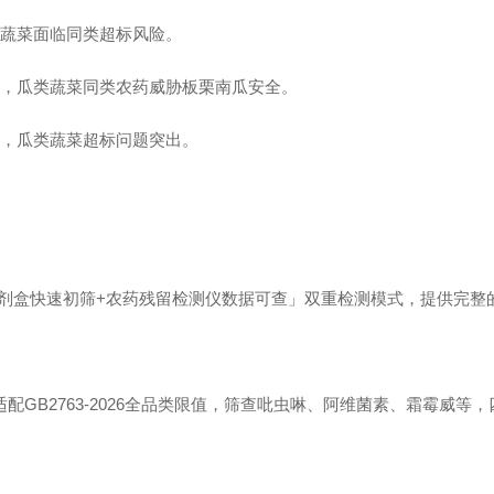
瓜类蔬菜面临同类超标风险。
合格，瓜类蔬菜同类农药威胁板栗南瓜安全。
合格，瓜类蔬菜超标问题突出。
剂盒快速初筛+农药残留检测仪数据可查」双重检测模式，提供完整
，适配GB2763-2026全品类限值，筛查吡虫啉、阿维菌素、霜霉威