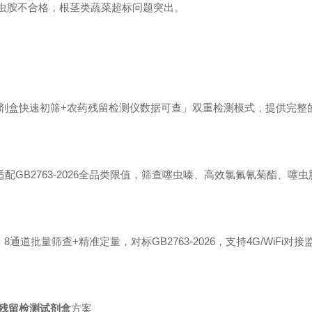
出噻虫胺不合格，根茎类蔬菜超标问题突出。
剂盒快速初筛+农药残留检测仪数据可查」双重检测模式，提供完整
，适配GB2763-2026全品类限值，筛查噻虫嗪、高效氯氟氰菊酯、
8通道批量筛查+精准定量，对标GB2763-2026，支持4G/WiFi对
残留检测试剂盒
方案