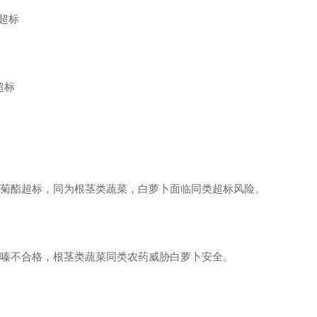
超标
超标
氟氰菊酯超标，同为根茎类蔬菜，白萝卜面临同类超标风险。
噻虫嗪不合格，根茎类蔬菜同类农药威胁白萝卜安全。