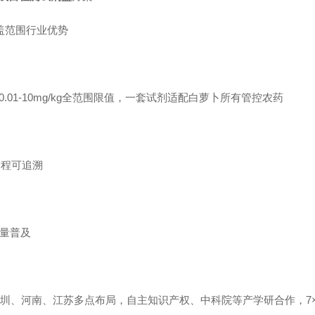
盖范围行业优势
.01-10mg/kg全范围限值，一套试剂适配白萝卜所有管控农药
据全程可追溯
批量普及
，深圳、河南、江苏多点布局，自主知识产权、中科院等产学研合作，7