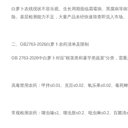
白萝卜农残现状不容乐观。生长周期面临霜霉病、黑腐病等病
险。基层检测能力不足，大量产品未经快速筛查即流入市场。
二、GB2763-2026白萝卜农药清单及限制
GB 2763-2026中白萝卜对应"根茎类和薯芋类蔬菜"分类，
高毒禁用农药：甲拌≤0.01、克百≤0.02、氧乐果≤0.02、毒死蜱
常规检测农药：噻虫嗪≤1、噻虫胺≤0.2、吡虫啉≤0.2、百菌清≤0.