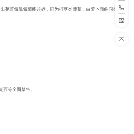
检出芜菁氯氟氰菊酯超标，同为根茎类蔬菜，白萝卜面临同类风
乐果、克百等全面禁售。