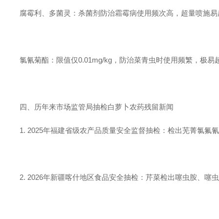
腐霉利、多菌灵：杀菌剂防治霜霉病使用频次高，超量喷施易
氯氰菊酯：限值仅0.01mg/kg，防治菜青虫时使用频繁，极易
四、历年来市场监管局抽检白萝卜农药残留新闻
1. 2025年福建省级农产品质量安全监督抽检：检出芜菁氯
2. 2026年新疆喀什地区食品安全抽检：芹菜检出噻虫胺、