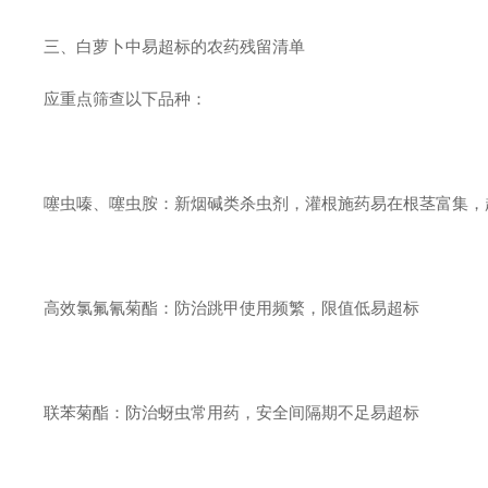
三、白萝卜中易超标的农药残留清单
应重点筛查以下品种：
噻虫嗪、噻虫胺：新烟碱类杀虫剂，灌根施药易在根茎富集，
高效氯氟氰菊酯：防治跳甲使用频繁，限值低易超标
联苯菊酯：防治蚜虫常用药，安全间隔期不足易超标