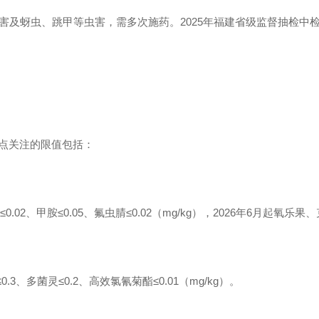
害及蚜虫、跳甲等虫害，需多次施药。2025年福建省级监督抽检中
需重点关注的限值包括：
≤0.02、甲胺≤0.05、氟虫腈≤0.02（mg/kg），2026年6月起氧
3、多菌灵≤0.2、高效氯氰菊酯≤0.01（mg/kg）。