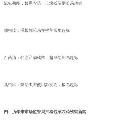
氯氰菊酯：禁用农药，土壤残留期长易超标
噻虫嗪：灌根施药易在根茎富集超标
百菌清：代谢产物残留，超量使用易超标
吡虫啉：防治虫害使用频次高，极易超标
四、历年来市场监管局抽检包菜农药残留新闻