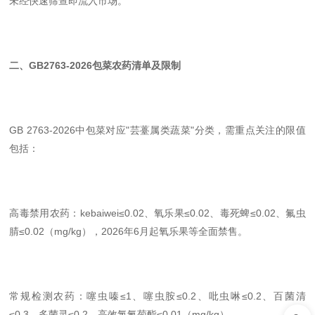
未经快速筛查即流入市场。
二、GB2763-2026包菜农药清单及限制
GB 2763-2026中包菜对应"芸薹属类蔬菜"分类，需重点关注的限值
包括：
高毒禁用农药：kebaiwei≤0.02、氧乐果≤0.02、毒死蜱≤0.02、氟虫
腈≤0.02（mg/kg），2026年6月起氧乐果等全面禁售。
常规检测农药：噻虫嗪≤1、噻虫胺≤0.2、吡虫啉≤0.2、百菌清
≤0.3、多菌灵≤0.2、高效氯氰菊酯≤0.01（mg/kg）。